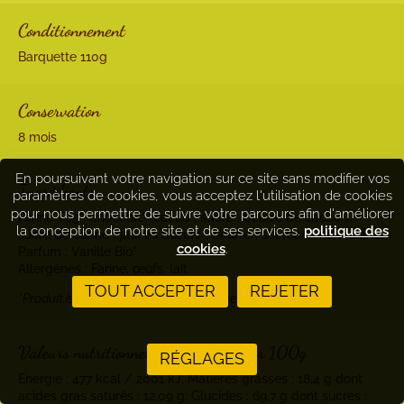
Conditionnement
Barquette 110g
Conservation
8 mois
En poursuivant votre navigation sur ce site sans modifier vos
Ingrédients
paramètres de cookies, vous acceptez l'utilisation de cookies
pour nous permettre de suivre votre parcours afin d'améliorer
Farine T65*, chocolat* (cacao*, sucre*, beurre de cacao*),
la conception de notre site et de ses services.
politique des
sucre de canne*, jaunes d’œufs*, beurre*, sel marin non raffiné.
cookies
.
Parfum : Vanille Bio*.
Allergènes : Farine, œufs, lait.
TOUT ACCEPTER
REJETER
*Produit issu de l’agriculture biologique.
Valeurs nutritionnelles moyennes pour 100g
RÉGLAGES
Energie : 477 kcal / 2001 kJ; Matières grasses : 18,4 g dont
acides gras saturés : 12,09 g; Glucides : 69,7 g dont sucres :