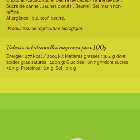
Chocolat*(cacao, sucre, beurre de cacao), Farine de blé*,
Sucre de canne*, Jaunes d’œufs*, Beurre*, Sel marin non-
raffiné.
Allergènes : blé, œuf, beurre.
*Produit issu de l’agriculture biologique.
Valeurs nutritionnelles moyennes pour 100g
Energie : 477 kcal / 2001 kJ; Matières grasses : 18,4 g dont
acides gras saturés : 12,09 g; Glucides : 69,7 gdont sucres :
38,3 g; Protéines : 6,5 g; Sel : 0,3 g