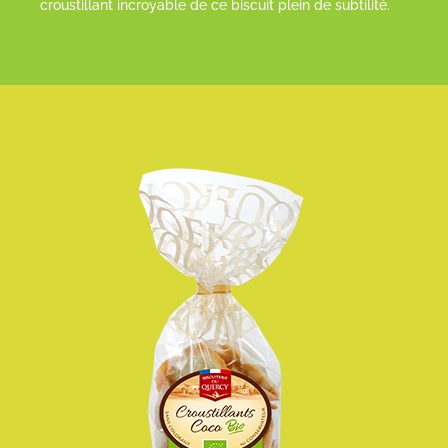
croustillant incroyable de ce biscuit plein de subtilité.