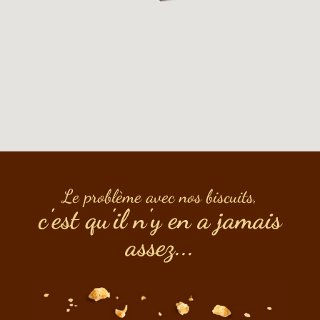
Le problème avec nos biscuits,
c'est qu'il n'y en a jamais
assez...