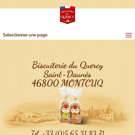
Sélectionner une page
Biscuiterie du Quercy
Saint-Daunès
46800 MONTCUQ
Tél. +33 (0)5 65 31 83 71